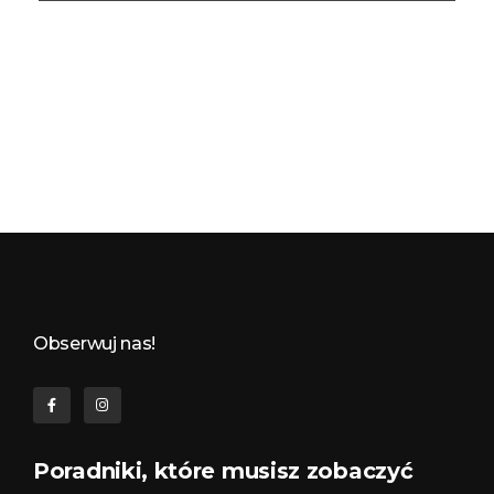
Budynkowo.pl to niezwykły portal o miejscach, zabytkach, architekturze i nieruchomościach. Zobacz, czego nie wiesz!
Obserwuj nas!
Poradniki, które musisz zobaczyć