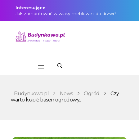
Interesujące
Jak zamontować zawiasy meblowe i do drzwi?
Budynkowo.pl to niezwykły portal o miejscach, zabytkach, architekturze i nieruchomościach. Zobacz, czego nie wiesz!
Budynkowo.pl
News
Ogród
Czy
warto kupić basen ogrodowy...