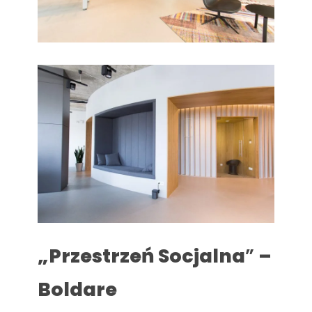
„Przestrzeń Socjalna
”
–
Boldare