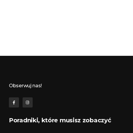
Budynkowo.pl to niezwykły portal o miejscach, zabytkach, architekturze i nieruchomościach. Zobacz, czego nie wiesz!
Obserwuj nas!
Poradniki, które musisz zobaczyć