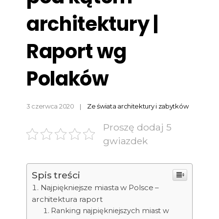
architektury |
Raport wg
Polaków
3 czerwca 2020
Ze świata architektury i zabytków
Proszę dodaj 5
gwiazdek
Spis treści
Najpiękniejsze miasta w Polsce –
architektura raport
Ranking najpiękniejszych miast w