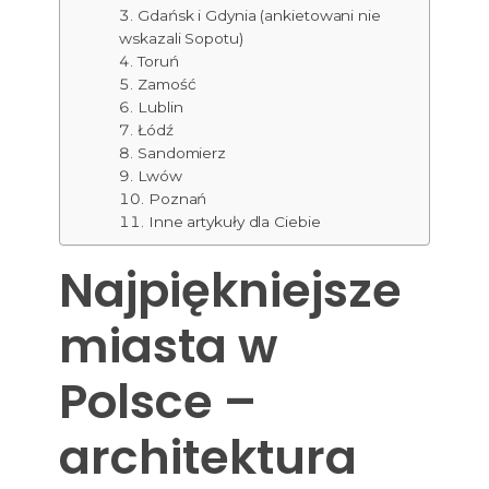
Gdańsk i Gdynia (ankietowani nie
wskazali Sopotu)
Toruń
Zamość
Lublin
Łódź
Sandomierz
Lwów
Poznań
Inne artykuły dla Ciebie
Najpiękniejsze
miasta w
Polsce –
architektura