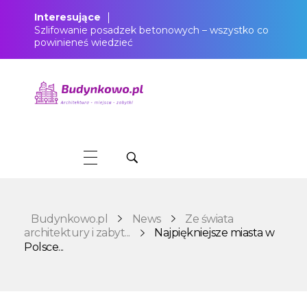
Interesujące
Szlifowanie posadzek betonowych – wszystko co
powinieneś wiedzieć
Budynkowo.pl to niezwykły portal o miejscach, zabytkach, architekturze i nieruchomościach. Zobacz, czego nie wiesz!
Budynkowo.pl
News
Ze świata
architektury i zabyt...
Najpiękniejsze miasta w
Polsce...