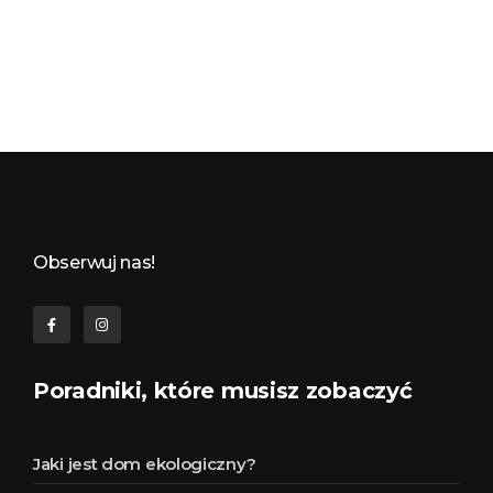
Budynkowo.pl to niezwykły portal o miejscach, zabytkach, architekturze i nieruchomościach. Zobacz, czego nie wiesz!
Obserwuj nas!
Poradniki, które musisz zobaczyć
Jaki jest dom ekologiczny?