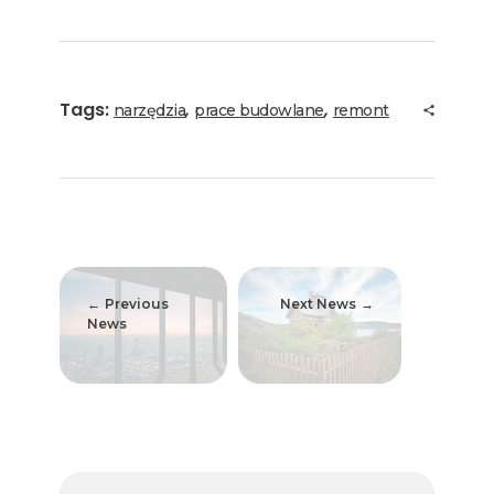
Tags:
,
,
narzędzia
prace budowlane
remont
Previous
Next News
News