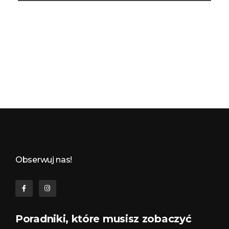
Budynkowo.pl to niezwykły portal o miejscach, zabytkach, architekturze i nieruchomościach. Zobacz, czego nie wiesz!
Obserwuj nas!
Poradniki, które musisz zobaczyć