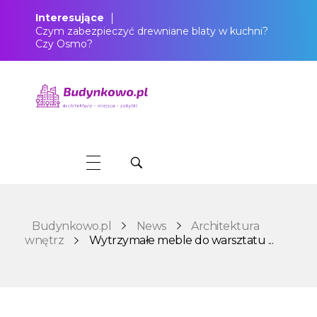
Interesujące
Czym zabezpieczyć drewniane blaty w kuchni?
Czy Osmo?
Budynkowo.pl to niezwykły portal o miejscach, zabytkach, architekturze i nieruchomościach. Zobacz, czego nie wiesz!
Budynkowo.pl
News
Architektura
wnętrz
Wytrzymałe meble do warsztatu ...