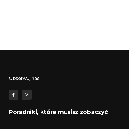
Budynkowo.pl to niezwykły portal o miejscach, zabytkach, architekturze i nieruchomościach. Zobacz, czego nie wiesz!
Obserwuj nas!
Poradniki, które musisz zobaczyć