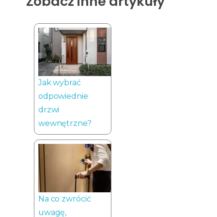
Zobacz inne artykuły
Jak wybrać
odpowiednie
drzwi
wewnętrzne?
Na co zwrócić
uwagę,