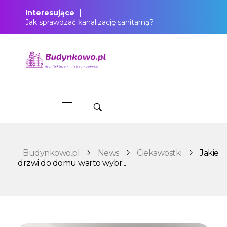
Interesujące
Jak sprawdzać kanalizację sanitarną?
Budynkowo.pl to niezwykły portal o miejscach, zabytkach, architekturze i nieruchomościach. Zobacz, czego nie wiesz!
Budynkowo.pl
News
Ciekawostki
Jakie
drzwi do domu warto wybr...