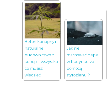
Beton konopny i
naturalne
Jak nie
budownictwo z
marnować ciepła
konopi - wszystko
w budynku za
co musisz
pomocą
wiedzieć!
styropianu ?