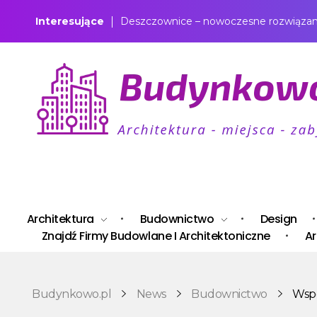
Interesujące
Deszczownice – nowoczesne rozwiązanie
Budynkowo.pl to niezwykły portal o miejscach, zabytkach, architekturze i nieruchomościach. Zobacz, czego nie wiesz!
Architektura
Budownictwo
Design
Znajdź Firmy Budowlane I Architektoniczne
Ar
Budynkowo.pl
News
Budownictwo
Wspó