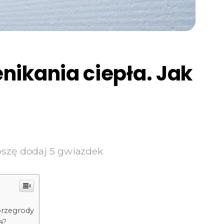
nikania ciepła. Jak
oszę dodaj 5 gwiazdek
przegrody
a?