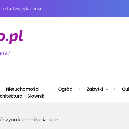
 dla Twojej łazienki
Nieruchomości
Ogród
Zabytki
Qui
chitektura – Słownik
łczynnik przenikania ciepł...