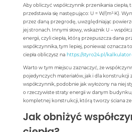
Aby obliczyć współczynnik przenikania ciepła
przedstawia się następująco: U = W/(m²·K). Wyni
przez daną przegrodę, uwzględniając powierz
jej stronach. Innymi słowy, wskaźnik U – współcz
energii, czyli ciepła, którą przepuszcza dana 
współczynnika, tym lepiej, ponieważ oznacza to
ciepła obliczysz na
https://styro24.pl/kalkulato
Warto w tym miejscu zaznaczyć, że współczynni
pojedynczych materiałów, jak i dla konstrukcji
współczynnik, podobnie jak wyłożony na niej s
o rzeczywiste straty energii w danym budynku,
kompletnej konstrukcji, którą tworzy ściana ze
Jak obniżyć współczy
ciepła?