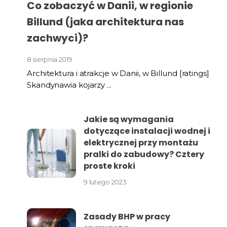
Co zobaczyć w Danii, w regionie
Billund (jaka architektura nas
zachwyci)?
8 sierpnia 2019
Architektura i atrakcje w Danii, w Billund [ratings]
Skandynawia kojarzy ...
Jakie są wymagania
dotyczące instalacji wodnej i
elektrycznej przy montażu
pralki do zabudowy? Cztery
proste kroki
9 lutego 2023
Zasady BHP w pracy