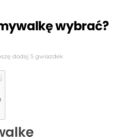
umywalkę wybrać?
oszę dodaj 5 gwiazdek
e
t
walkę