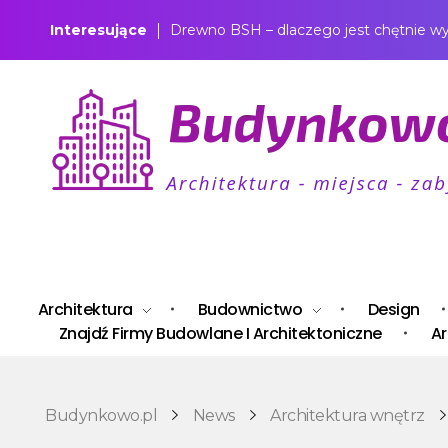
Interesujące
Drewno BSH – dlaczego jest chętnie 
Budynkowo.pl to niezwykły portal o miejscach, zabytkach, architekturze i nieruchomościach. Zobacz, czego nie wiesz!
Architektura
Budownictwo
Design
Znajdź Firmy Budowlane I Architektoniczne
Ar
Budynkowo.pl
News
Architektura wnętrz