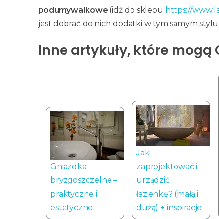
podumywalkowe
(idź do sklepu
https://www.l
jest dobrać do nich dodatki w tym samym stylu
Inne artykuły, które mogą 
Jak
Gniazdka
zaprojektować i
bryzgoszczelne –
urządzić
praktyczne i
łazienkę? (małą i
estetyczne
dużą) + inspiracje