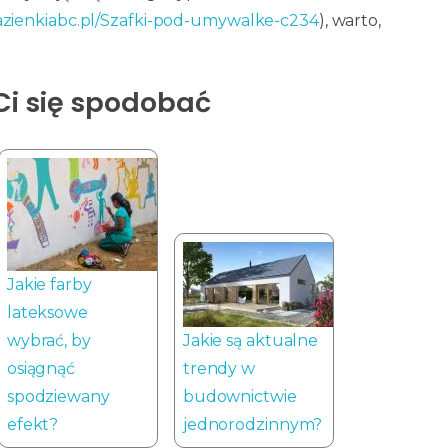
azienkiabc.pl/Szafki-pod-umywalke-c234
), warto,
.
Ci się spodobać
Jakie farby
lateksowe
wybrać, by
Jakie są aktualne
osiągnąć
trendy w
spodziewany
budownictwie
efekt?
jednorodzinnym?