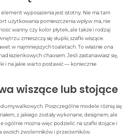
element wyposażenia jest istotny. Nie ma tam
ort użytkowania pomieszczenia wpływ ma, nie
ość wanny czy kolor płytek, ale także i rodzaj
ętrzu zmieszczą się słupki, szafki wiszące.
wet w najmniejszych toaletach. To właśnie ona
 łazienkowych chaosem. Jeśli zastanawiasz się,
i i na jakie warto postawić — koniecznie
a wiszące lub stojące
 podumywalkowych. Poszczególne modele różnią się
eriałem, z jakiego zostały wykonane, designem, ale
gólnie można więc podzielić na szafki stojące i
ma swoich zwolenników i przeciwników.