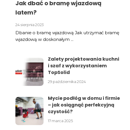
Jak dbać o bramę wjazdową
latem?
24 sierpnia 2023
Dbanie o bramę wjazdową Jak utrzymać bramę
wjazdową w doskonałym ...
Zalety projektowania kuchni
i szaf z wykorzystaniem
TopSolid
29 października 2024
Mycie podłóg w domu i firmie
– jak osiągnąć perfekcyjną
czystość?
17 marca 2025