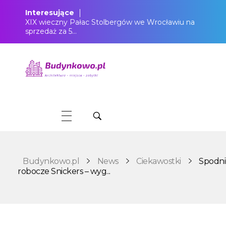
Interesujące
XIX wieczny Pałac Stolbergów we Wrocławiu na
sprzedaż za 5…
Budynkowo.pl to niezwykły portal o miejscach, zabytkach, architekturze i nieruchomościach. Zobacz, czego nie wiesz!
Budynkowo.pl
News
Ciekawostki
Spodni
robocze Snickers – wyg...