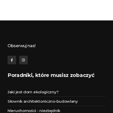
Budynkowo.pl to niezwykły portal o miejscach, zabytkach, architekturze i nieruchomościach. Zobacz, czego nie wiesz!
Obserwuj nas!
Poradniki, które musisz zobaczyć
Jaki jest dom ekologiczny?
Słownik architektoniczno-budowlany
Nieruchomości - niezbędnik