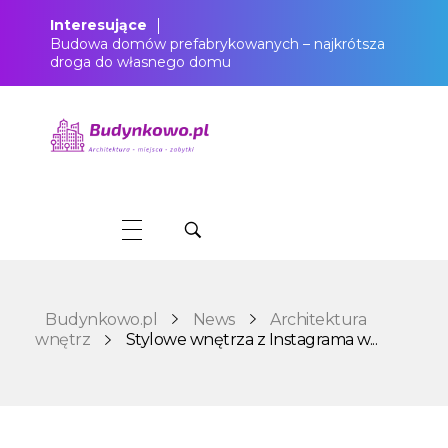
Interesujące
Budowa domów prefabrykowanych – najkrótsza
droga do własnego domu
Budynkowo.pl to niezwykły portal o miejscach, zabytkach, architekturze i nieruchomościach. Zobacz, czego nie wiesz!
Budynkowo.pl
News
Architektura
wnętrz
Stylowe wnętrza z Instagrama w...