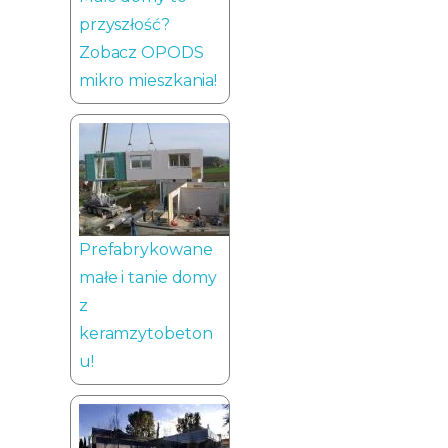
przyszłość?
Zobacz OPODS
mikro mieszkania!
Prefabrykowane
małe i tanie domy
z
keramzytobeton
u!