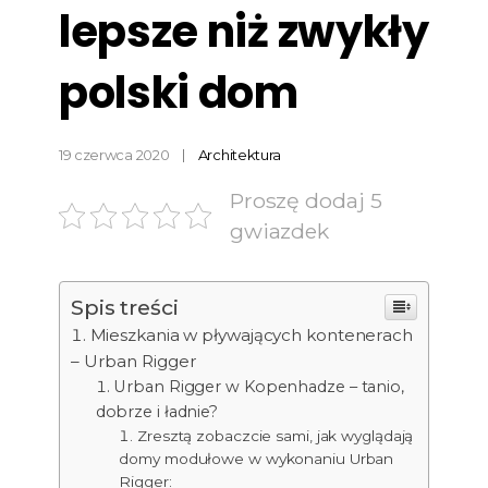
lepsze niż zwykły
polski dom
19 czerwca 2020
Architektura
Proszę dodaj 5
gwiazdek
Spis treści
Mieszkania w pływających kontenerach
– Urban Rigger
Urban Rigger w Kopenhadze – tanio,
dobrze i ładnie?
Zresztą zobaczcie sami, jak wyglądają
domy modułowe w wykonaniu Urban
Rigger: