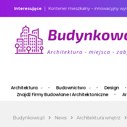
Interesujące
Kontener mieszkalny – innowacyjny wy
Budynkowo.pl to niezwykły portal o miejscach, zabytkach, architekturze i nieruchomościach. Zobacz, czego nie wiesz!
Architektura
Budownictwo
Design
Znajdź Firmy Budowlane I Architektoniczne
Ar
Budynkowo.pl
News
Architektura wnętrz