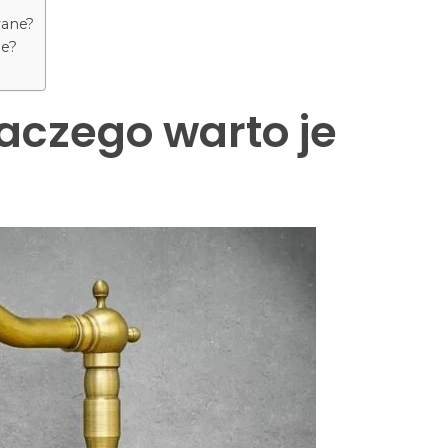
wane?
ne?
laczego warto je