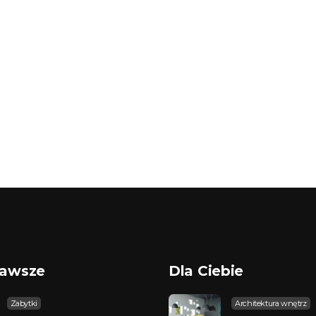
kawsze
Dla Ciebie
Zabytki
Architektura wnętrz