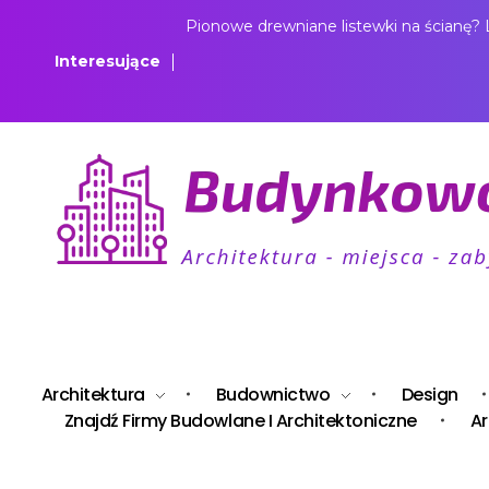
Pionowe drewniane listewki na ścianę?
Interesujące
Budynkowo.pl to niezwykły portal o miejscach, zabytkach, architekturze i nieruchomościach. Zobacz, czego nie wiesz!
Architektura
Budownictwo
Design
Znajdź Firmy Budowlane I Architektoniczne
Ar