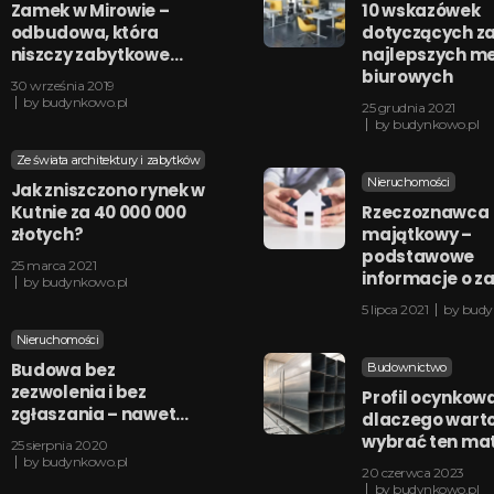
Zamek w Mirowie –
10 wskazówek
odbudowa, która
dotyczących z
niszczy zabytkowe…
najlepszych me
biurowych
30 września 2019
by
budynkowo.pl
25 grudnia 2021
by
budynkowo.pl
Ze świata architektury i zabytków
Nieruchomości
Jak zniszczono rynek w
Kutnie za 40 000 000
Rzeczoznawca
złotych?
majątkowy –
podstawowe
25 marca 2021
informacje o z
by
budynkowo.pl
5 lipca 2021
by
budy
Nieruchomości
Budowa bez
Budownictwo
zezwolenia i bez
Profil ocynkow
zgłaszania – nawet…
dlaczego wart
wybrać ten mat
25 sierpnia 2020
by
budynkowo.pl
20 czerwca 2023
by
budynkowo.pl