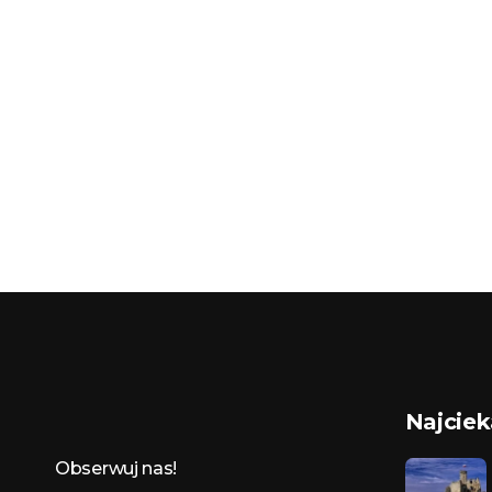
Najcie
Budynkowo.pl to niezwykły portal o miejscach, zabytkach, architekturze i nieruchomościach. Zobacz, czego nie wiesz!
Obserwuj nas!