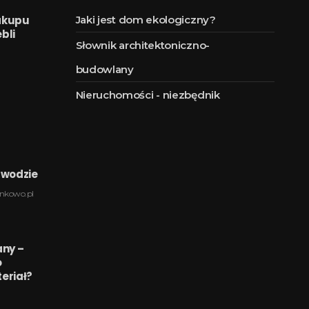
akupu
Jaki jest dom ekologiczny?
bli
Słownik architektoniczno-
budowlany
Nieruchomości - niezbędnik
awodzie
nkowo.pl
any –
o
eriał?