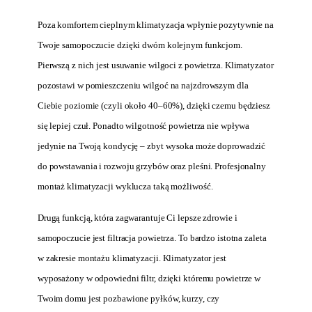
Poza komfortem cieplnym klimatyzacja wpłynie pozytywnie na
Twoje samopoczucie dzięki dwóm kolejnym funkcjom.
Pierwszą z nich jest usuwanie wilgoci z powietrza. Klimatyzator
pozostawi w pomieszczeniu wilgoć na najzdrowszym dla
Ciebie poziomie (czyli około 40–60%), dzięki czemu będziesz
się lepiej czuł. Ponadto wilgotność powietrza nie wpływa
jedynie na Twoją kondycję – zbyt wysoka może doprowadzić
do powstawania i rozwoju grzybów oraz pleśni. Profesjonalny
montaż klimatyzacji wyklucza taką możliwość.
Drugą funkcją, która zagwarantuje Ci lepsze zdrowie i
samopoczucie jest filtracja powietrza. To bardzo istotna zaleta
w zakresie montażu klimatyzacji. Klimatyzator jest
wyposażony w odpowiedni filtr, dzięki któremu powietrze w
Twoim domu jest pozbawione pyłków, kurzy, czy