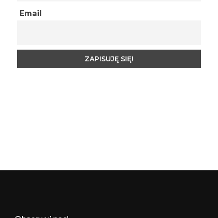
Email
Budynkowo.pl to niezwykły portal o miejscach, zabytkach, architekturze i nieruchomościach. Zobacz, czego nie wiesz!