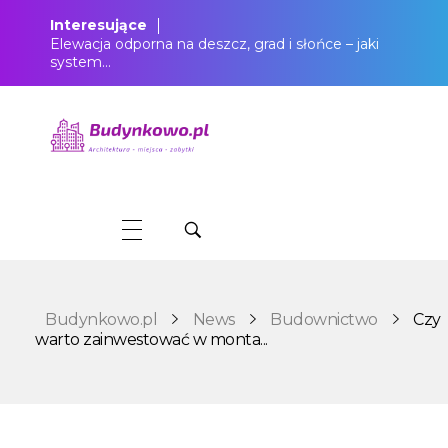
Interesujące
Elewacja odporna na deszcz, grad i słońce – jaki
system…
Budynkowo.pl to niezwykły portal o miejscach, zabytkach, architekturze i nieruchomościach. Zobacz, czego nie wiesz!
Budynkowo.pl
News
Budownictwo
Czy
warto zainwestować w monta...