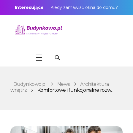
Interesujące
Kiedy zamawiać okna do domu?
Budynkowo.pl to niezwykły portal o miejscach, zabytkach, architekturze i nieruchomościach. Zobacz, czego nie wiesz!
Budynkowo.pl
News
Architektura
wnętrz
Komfortowe i funkcjonalne rozw...