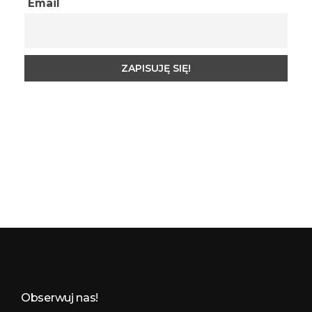
Email
Budynkowo.pl to niezwykły portal o miejscach, zabytkach, architekturze i nieruchomościach. Zobacz, czego nie wiesz!
Obserwuj nas!