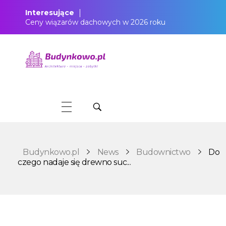
Interesujące
Ceny wiązarów dachowych w 2026 roku
Budynkowo.pl to niezwykły portal o miejscach, zabytkach, architekturze i nieruchomościach. Zobacz, czego nie wiesz!
Budynkowo.pl
News
Budownictwo
Do
czego nadaje się drewno suc...