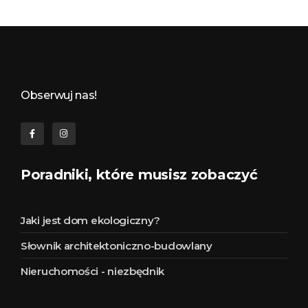
Budynkowo.pl to niezwykły portal o miejscach, zabytkach, architekturze i nieruchomościach. Zobacz, czego nie wiesz!
Obserwuj nas!
Poradniki, które musisz zobaczyć
Jaki jest dom ekologiczny?
Słownik architektoniczno-budowlany
Nieruchomości - niezbędnik