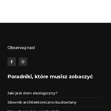
Budynkowo.pl to niezwykły portal o miejscach, zabytkach, architekturze i nieruchomościach. Zobacz, czego nie wiesz!
Obserwuj nas!
Poradniki, które musisz zobaczyć
Jaki jest dom ekologiczny?
Słownik architektoniczno-budowlany