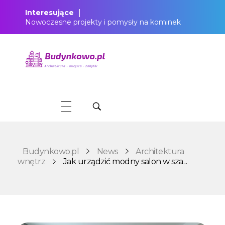
Interesujące
Nowoczesne projekty i pomysły na kominek
Budynkowo.pl to niezwykły portal o miejscach, zabytkach, architekturze i nieruchomościach. Zobacz, czego nie wiesz!
Budynkowo.pl
News
Architektura
wnętrz
Jak urządzić modny salon w sza...