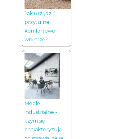
Jak urządzić
przytulne i
komfortowe
wnętrze?
Meble
industrialne -
czym się
charakteryzują i
co sprawia, że są