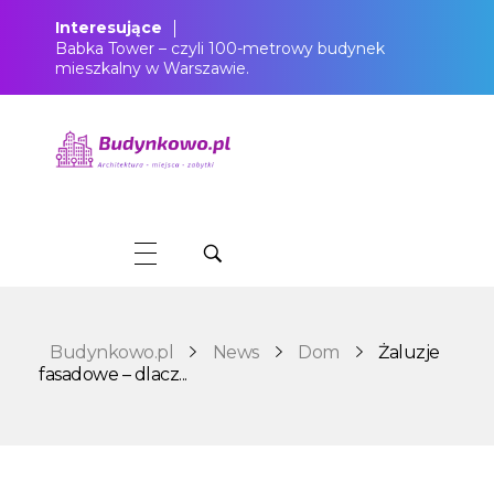
Interesujące
Babka Tower – czyli 100-metrowy budynek
mieszkalny w Warszawie.
Budynkowo.pl to niezwykły portal o miejscach, zabytkach, architekturze i nieruchomościach. Zobacz, czego nie wiesz!
Budynkowo.pl
News
Dom
Żaluzje
fasadowe – dlacz...