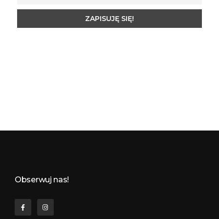
Budynkowo.pl to niezwykły portal o miejscach, zabytkach, architekturze i nieruchomościach. Zobacz, czego nie wiesz!
Obserwuj nas!