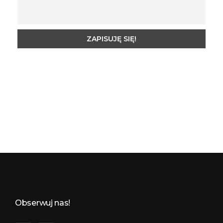
Budynkowo.pl to niezwykły portal o miejscach, zabytkach, architekturze i nieruchomościach. Zobacz, czego nie wiesz!
Obserwuj nas!