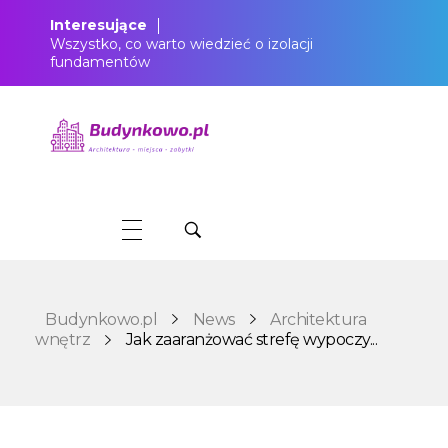
Interesujące
Wszystko, co warto wiedzieć o izolacji
fundamentów
Budynkowo.pl to niezwykły portal o miejscach, zabytkach, architekturze i nieruchomościach. Zobacz, czego nie wiesz!
Budynkowo.pl
News
Architektura
wnętrz
Jak zaaranżować strefę wypoczy...