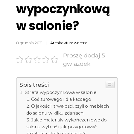
wypoczynkową
w salonie?
8 grudnia 2021
Architektura wnętrz
Proszę dodaj 5
gwiazdek
Spis treści
Strefa wypoczynkowa w salonie
Coś surowego i dla każdego
O jakości i trwałości, czyli o meblach
do salonu w kilku zdaniach
Jakie materiały wykończeniowe do
salonu wybrać i jak przygotować
przytulną strefę czytelnika?