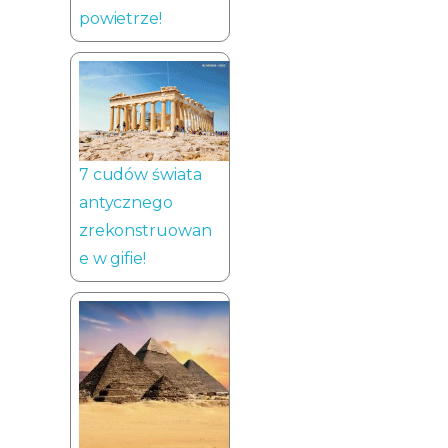
powietrze!
7 cudów świata
antycznego
zrekonstruowan
e w gifie!