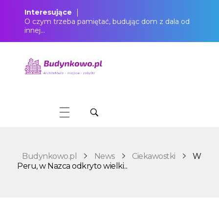
Interesujące
O czym trzeba pamiętać, budując dom z dala od
innej…
Budynkowo.pl to niezwykły portal o miejscach, zabytkach, architekturze i nieruchomościach. Zobacz, czego nie wiesz!
Budynkowo.pl
News
Ciekawostki
W
Peru, w Nazca odkryto wielki...