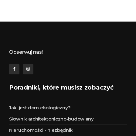
Budynkowo.pl to niezwykły portal o miejscach, zabytkach, architekturze i nieruchomościach. Zobacz, czego nie wiesz!
Obserwuj nas!
Poradniki, które musisz zobaczyć
Jaki jest dom ekologiczny?
Słownik architektoniczno-budowlany
Nieruchomości - niezbędnik