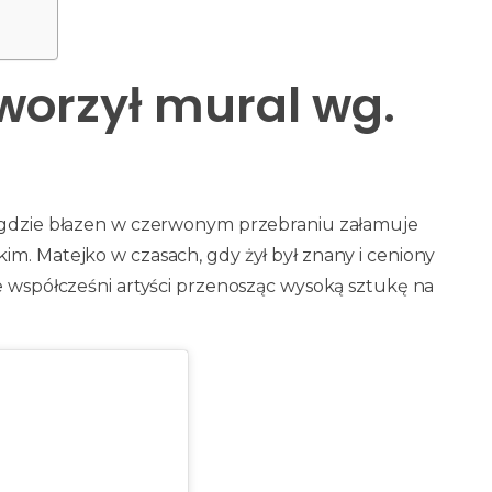
worzył mural wg.
, gdzie błazen w czerwonym przebraniu załamuje
im. Matejko w czasach, gdy żył był znany i ceniony
że współcześni artyści przenosząc wysoką sztukę na