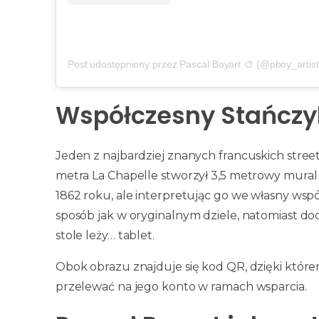
Post udostępniony przez Pascal Boyart 🎨 (@pboy_artist
Współczesny Stańczyk
Jeden z najbardziej znanych francuskich street
metra La Chapelle stworzył 3,5 metrowy mural p
1862 roku, ale interpretując go we własny ws
sposób jak w oryginalnym dziele, natomiast do
stole leży… tablet.
Obok obrazu znajduje się kod QR, dzięki które
przelewać na jego konto w ramach wsparcia.