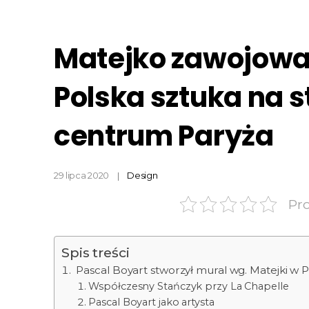
Matejko zawojował
Polska sztuka na s
centrum Paryża
29 lipca 2020
Design
Pr
Spis treści
Pascal Boyart stworzył mural wg. Matejki w 
Współczesny Stańczyk przy La Chapelle
Pascal Boyart jako artysta