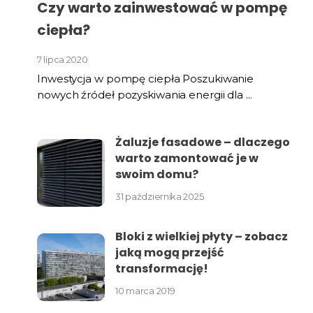
Czy warto zainwestować w pompę
ciepła?
7 lipca 2020
Inwestycja w pompę ciepła Poszukiwanie
nowych źródeł pozyskiwania energii dla ...
Żaluzje fasadowe – dlaczego
warto zamontować je w
swoim domu?
31 października 2025
Bloki z wielkiej płyty – zobacz
jaką mogą przejść
transformację!
10 marca 2019