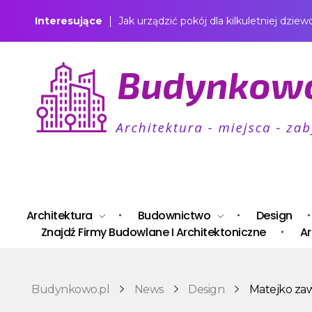
Interesujące
Jak urządzić pokój dla kilkuletniej dziew
Budynkowo.pl to niezwykły portal o miejscach, zabytkach, architekturze i nieruchomościach. Zobacz, czego nie wiesz!
Architektura
Budownictwo
Design
Znajdź Firmy Budowlane I Architektoniczne
Ar
Budynkowo.pl
News
Design
Matejko zaw