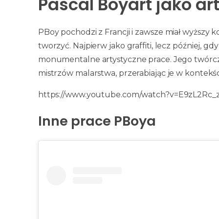
Pascal Boyart jako ar
PBoy pochodzi z Francji i zawsze miał wyższy k
tworzyć. Najpierw jako graffiti, lecz później, 
monumentalne artystyczne prace. Jego twórczo
mistrzów malarstwa, przerabiając je w kontek
https://www.youtube.com/watch?v=E9zL2Rc_z
Inne prace PBoya