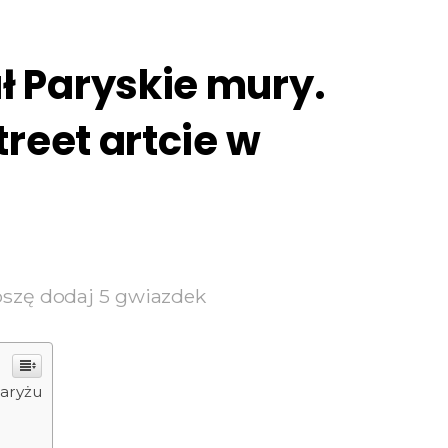
 Paryskie mury.
treet artcie w
oszę dodaj 5 gwiazdek
Paryżu