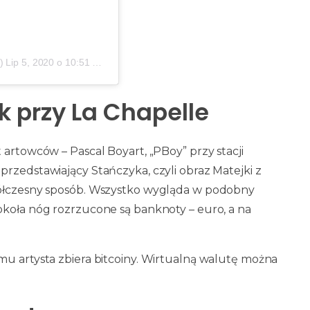
)
Lip 5, 2020 o 10:51 PDT
 przy La Chapelle
 artowców – Pascal Boyart, „PBoy” przy stacji
rzedstawiający Stańczyka, czyli obraz Matejki z
półczesny sposób. Wszystko wygląda w podobny
okoła nóg rozrzucone są banknoty – euro, a na
mu artysta zbiera bitcoiny. Wirtualną walutę można