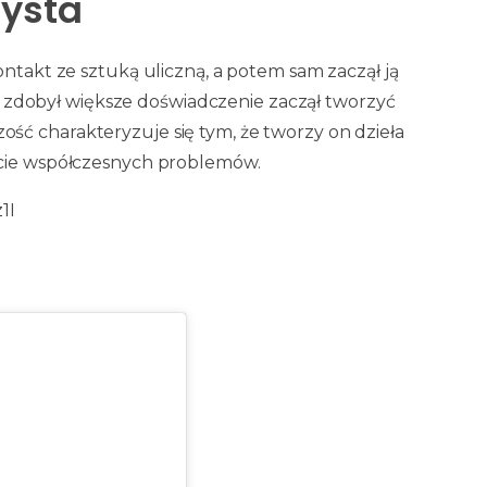
tysta
ontakt ze sztuką uliczną, a potem sam zaczął ją
gdy zdobył większe doświadczenie zaczął tworzyć
ść charakteryzuje się tym, że tworzy on dzieła
ście współczesnych problemów.
1I