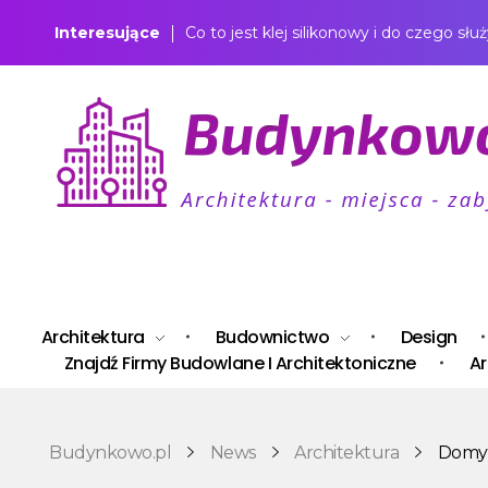
Interesujące
Co to jest klej silikonowy i do czego słu
Budynkowo.pl to niezwykły portal o miejscach, zabytkach, architekturze i nieruchomościach. Zobacz, czego nie wiesz!
Architektura
Budownictwo
Design
Znajdź Firmy Budowlane I Architektoniczne
Ar
Budynkowo.pl
News
Architektura
Domy k