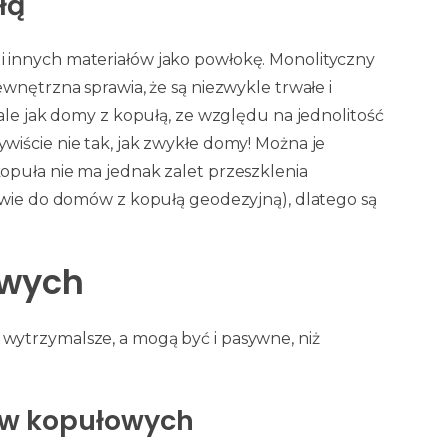
łą
 innych materiałów jako powłokę. Monolityczny
wnętrzna sprawia, że są niezwykle trwałe i
ale jak domy z kopułą, ze względu na jednolitość
iście nie tak, jak zwykłe domy! Można je
opuła nie ma jednak zalet przeszklenia
twie do domów z kopułą geodezyjną), dlatego są
owych
wytrzymalsze, a mogą być i pasywne, niż
ów kopułowych