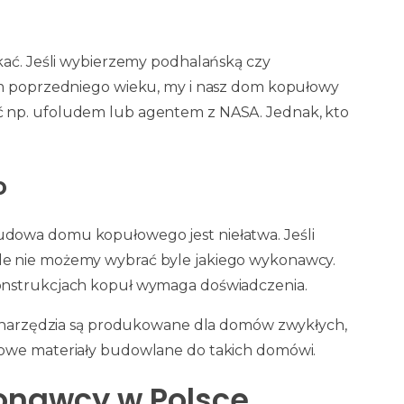
kać. Jeśli wybierzemy podhalańską czy
em poprzedniego wieku, my i nasz dom kopułowy
 np. ufoludem lub agentem z NASA. Jednak, kto
o
dowa domu kopułowego jest niełatwa. Jeśli
le nie możemy wybrać byle jakiego wykonawcy.
onstrukcjach kopuł wymaga doświadczenia.
 i narzędzia są produkowane dla domów zwykłych,
towe materiały budowlane do takich domówi.
onawcy w Polsce