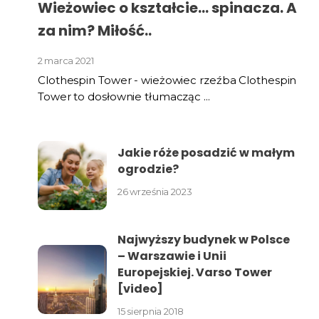
Wieżowiec o kształcie… spinacza. A
za nim? Miłość..
2 marca 2021
Clothespin Tower - wieżowiec rzeźba Clothespin
Tower to dosłownie tłumacząc ...
Jakie róże posadzić w małym
ogrodzie?
26 września 2023
Najwyższy budynek w Polsce
– Warszawie i Unii
Europejskiej. Varso Tower
[video]
15 sierpnia 2018