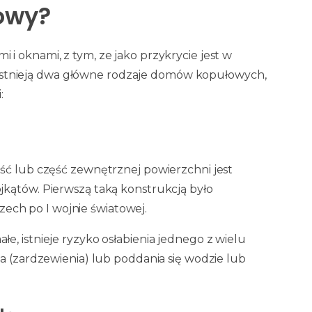
owy?
i oknami, z tym, ze jako przykrycie jest w
y. Istnieją dwa główne rodzaje domów kopułowych,
:
ość lub część zewnętrznej powierzchni jest
jkątów. Pierwszą taką konstrukcją było
ch po I wojnie światowej.
, istnieje ryzyko osłabienia jednego z wielu
a (zardzewienia) lub poddania się wodzie lub