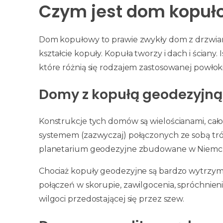
Czym jest dom kopuł
Dom kopułowy to prawie zwykły dom z drzwiami 
kształcie kopuły. Kopuła tworzy i dach i ścian
które różnią się rodzajem zastosowanej powłoki
Domy z kopułą geodezyjną
Konstrukcje tych domów są wielościanami, ​​cał
systemem (zazwyczaj) połączonych ze sobą tró
planetarium geodezyjne zbudowane w Niemcze
Chociaż kopuły geodezyjne są bardzo wytrzymałe
połączeń w skorupie, zawilgocenia, spróchnieni
wilgoci przedostającej się przez szew.