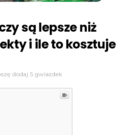
zy są lepsze niż
ty i ile to kosztuje
oszę dodaj 5 gwiazdek