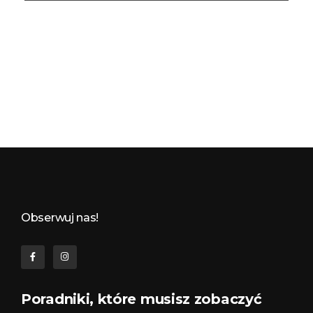
Budynkowo.pl to niezwykły portal o miejscach, zabytkach, architekturze i nieruchomościach. Zobacz, czego nie wiesz!
Obserwuj nas!
Poradniki, które musisz zobaczyć