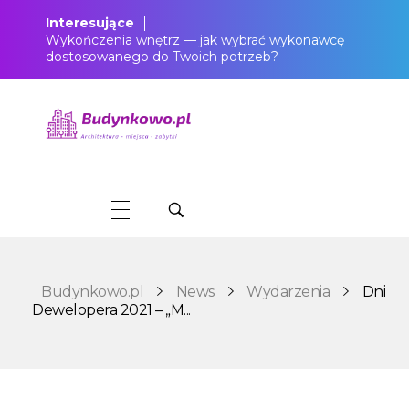
Interesujące
Wykończenia wnętrz — jak wybrać wykonawcę
dostosowanego do Twoich potrzeb?
Budynkowo.pl to niezwykły portal o miejscach, zabytkach, architekturze i nieruchomościach. Zobacz, czego nie wiesz!
Budynkowo.pl
News
Wydarzenia
Dni
Dewelopera 2021 – „M...