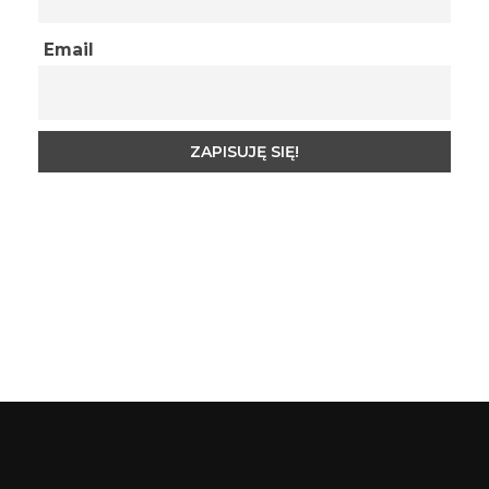
Email
Budynkowo.pl to niezwykły portal o miejscach, zabytkach, architekturze i nieruchomościach. Zobacz, czego nie wiesz!