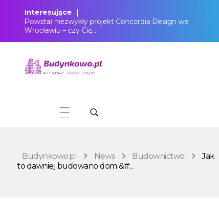
Interesujące
Powstał niezwykły projekt Concordia Design we
Wrocławiu – czy Cię…
Budynkowo.pl to niezwykły portal o miejscach, zabytkach, architekturze i nieruchomościach. Zobacz, czego nie wiesz!
Budynkowo.pl
News
Budownictwo
Jak
to dawniej budowano dom &#...