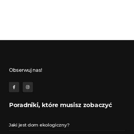
Budynkowo.pl to niezwykły portal o miejscach, zabytkach, architekturze i nieruchomościach. Zobacz, czego nie wiesz!
Obserwuj nas!
Poradniki, które musisz zobaczyć
Jaki jest dom ekologiczny?