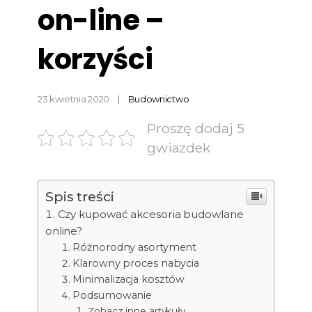
on-line –
korzyści
23 kwietnia 2020
Budownictwo
Proszę dodaj 5
gwiazdek
Spis treści
Czy kupować akcesoria budowlane
online?
Różnorodny asortyment
Klarowny proces nabycia
Minimalizacja kosztów
Podsumowanie
Zobacz inne artykuły