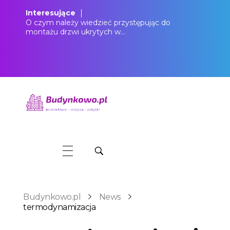
Interesujące
O czym należy wiedzieć przystępując do
montażu drzwi ukrytych w…
Budynkowo.pl to niezwykły portal o miejscach, zabytkach, architekturze i nieruchomościach. Zobacz, czego nie wiesz!
Budynkowo.pl
News
termodynamizacja