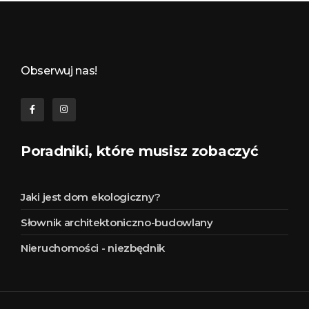
Budynkowo.pl to niezwykły portal o miejscach, zabytkach, architekturze i nieruchomościach. Zobacz, czego nie wiesz!
Obserwuj nas!
Poradniki, które musisz zobaczyć
Jaki jest dom ekologiczny?
Słownik architektoniczno-budowlany
Nieruchomości - niezbędnik