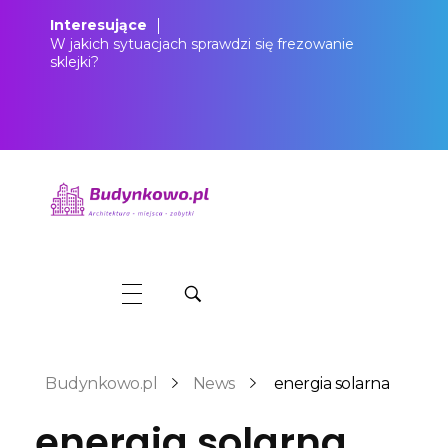
Interesujące
W jakich sytuacjach sprawdzi się frezowanie
sklejki?
Budynkowo.pl to niezwykły portal o miejscach, zabytkach, architekturze i nieruchomościach. Zobacz, czego nie wiesz!
Budynkowo.pl
News
energia solarna
energia solarna