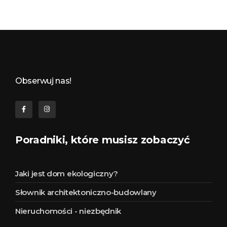
Budynkowo.pl to niezwykły portal o miejscach, zabytkach, architekturze i nieruchomościach. Zobacz, czego nie wiesz!
Obserwuj nas!
Poradniki, które musisz zobaczyć
Jaki jest dom ekologiczny?
Słownik architektoniczno-budowlany
Nieruchomości - niezbędnik