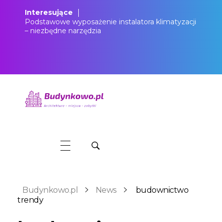
Interesujące
Podstawowe wyposażenie instalatora klimatyzacji
– niezbędne narzędzia
Budynkowo.pl to niezwykły portal o miejscach, zabytkach, architekturze i nieruchomościach. Zobacz, czego nie wiesz!
Budynkowo.pl
News
budownictwo
trendy