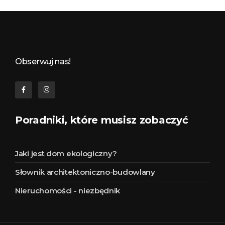
Budynkowo.pl to niezwykły portal o miejscach, zabytkach, architekturze i nieruchomościach. Zobacz, czego nie wiesz!
Obserwuj nas!
Poradniki, które musisz zobaczyć
Jaki jest dom ekologiczny?
Słownik architektoniczno-budowlany
Nieruchomości - niezbędnik